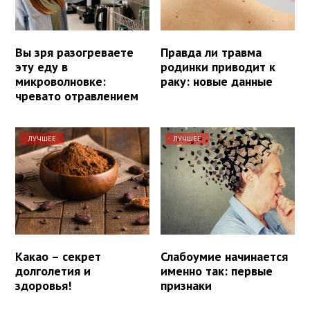
Вы зря разогреваете
Правда ли травма
эту еду в
родинки приводит к
микроволновке:
раку: новые данные
чревато отравлением
ЛУЧШЕЕ
ЛУЧШЕЕ
Какао – секрет
Слабоумие начинается
долголетия и
именно так: первые
здоровья!
признаки