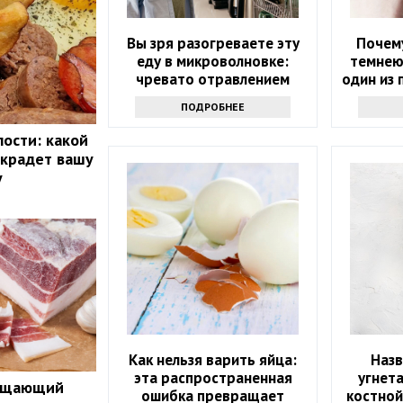
Вы зря разогреваете эту
Почему
еду в микроволновке:
темнею
чревато отравлением
один из 
ПОДРОБНЕЕ
лости: какой
 крадет вашу
у
Как нельзя варить яйца:
Наз
эта распространенная
угнет
ращающий
ошибка превращает
костной