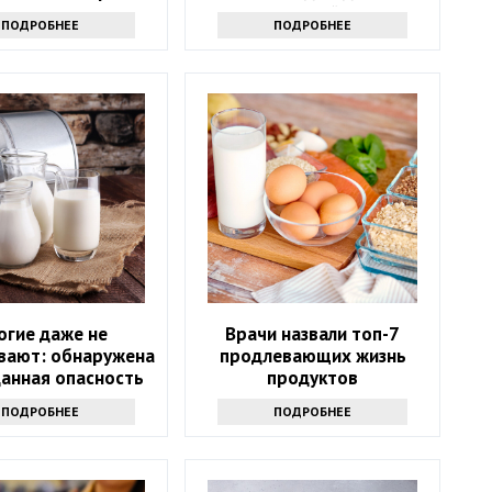
е их из рациона
томатный сок
ПОДРОБНЕЕ
ПОДРОБНЕЕ
огие даже не
Врачи назвали топ-7
вают: обнаружена
продлевающих жизнь
анная опасность
продуктов
рого молока
ПОДРОБНЕЕ
ПОДРОБНЕЕ