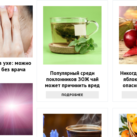
в ухе: можно
 без врача
Популярный среди
Никогд
поклонников ЗОЖ чай
яблок
может причинить вред
опасн
здоровью: только факты
ПОДРОБНЕЕ