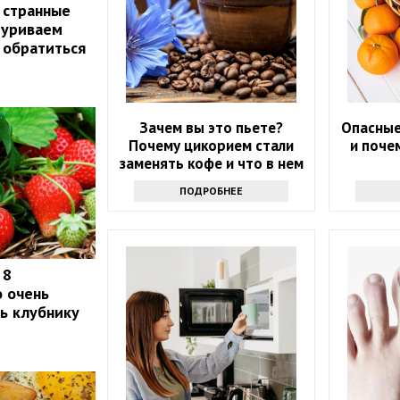
 странные
муриваем
т обратиться
Зачем вы это пьете?
Опасные
Почему цикорием стали
и поче
заменять кофе и что в нем
хорошего
ПОДРОБНЕЕ
 8
о очень
ть клубнику