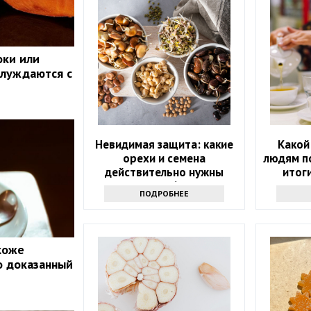
оки или
блуждаются с
Невидимая защита: какие
Какой
орехи и семена
людям п
действительно нужны
итог
после 60?
ПОДРОБНЕЕ
 коже
о доказанный