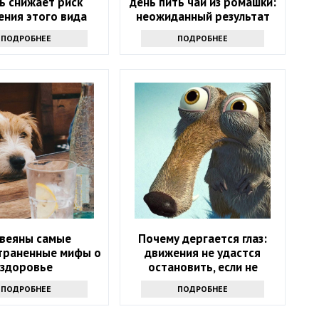
ь снижает риск
день пить чай из ромашки:
ения этого вида
неожиданный результат
 Но помогает не
ПОДРОБНЕЕ
ПОДРОБНЕЕ
лько молоко
звеяны самые
Почему дергается глаз:
траненные мифы о
движения не удастся
здоровье
остановить, если не
узнаете причину
ПОДРОБНЕЕ
ПОДРОБНЕЕ