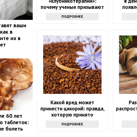
«клубникотерапии»:
в ден
почему ученые призывают
появл
людей в возрасте 50+
рака.
ПОДРОБНЕЕ
налегать на эту ягоду
то
тавят ваши
как в
ите их в
лет
Какой вред может
Ра
принести цикорий: правда,
распрос
которую принято
ле 60 лет
утаивать
о таблеток:
ПОДРОБНЕЕ
не болеть