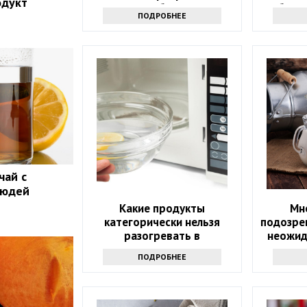
одукт
полезное блюдо в яд
уберит
ПОДРОБНЕЕ
чай с
людей
Какие продукты
Мн
категорически нельзя
подозре
разогревать в
неожид
микроволновке и почему:
сы
ПОДРОБНЕЕ
советы экспертов