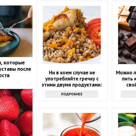
, которые
уставы после
Ни в коем случае не
Можно л
рств
употребляйте гречку с
пить 
этими двумя продуктами:
сво
возможны опасные
ПОДРОБНЕЕ
последствия