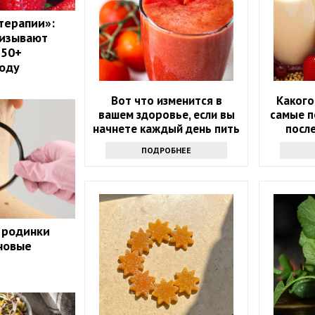
терапии»:
ризывают
 50+
году
Вот что изменится в
Какого
вашем здоровье, если вы
самые п
начнете каждый день пить
после
томатный сок
ПОДРОБНЕЕ
 родинки
 новые