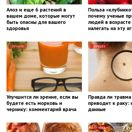
Алоэ и еще 6 растений в
Польза «клубнико
вашем доме, которые могут
почему ученые п
быть опасны для вашего
людей в возрасте
здоровья
налегать на эту я
ЛУЧШЕЕ
ЛУЧШЕЕ
Улучшится ли зрение, если вы
Правда ли травма
будете есть морковь и
приводит к раку:
чернику: комментарий врача
данные
ЛУЧШЕЕ
ЛУЧШЕЕ