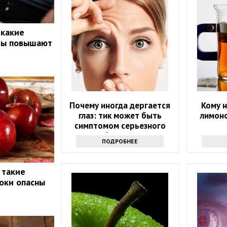
 какие
ты повышают
Почему иногда дергается
Кому н
глаз: тик может быть
лимоно
симптомом серьезного
заболевания
ПОДРОБНЕЕ
 такие
локи опасны