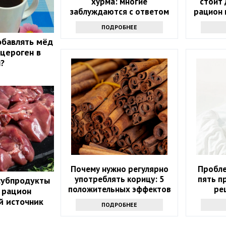
хурма: многие
стоит 
заблуждаются с ответом
рацион 
ПОДРОБНЕЕ
обавлять мёд
нцероген в
?
Почему нужно регулярно
Пробле
употреблять корицу: 5
пять п
субпродукты
положительных эффектов
ре
 рацион
й источник
ПОДРОБНЕЕ