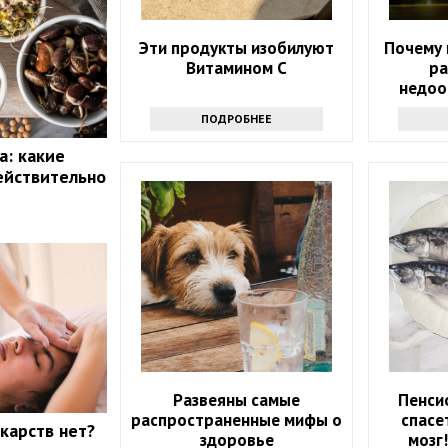
Эти продукты изобилуют
Почему 
Витамином С
ра
недоо
ПОДРОБНЕЕ
а: какие
ействительно
Развеяны самые
Пенси
распространенные мифы о
спасе
екарств нет?
здоровье
мозг