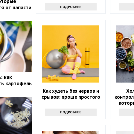
которые
ка
ся от напасти
ПОДРОБНЕЕ
: как
ть картофель
Как худеть без нервов и
Хо
срывов: проще простого
контрол
котор
которы
ПОДРОБНЕЕ