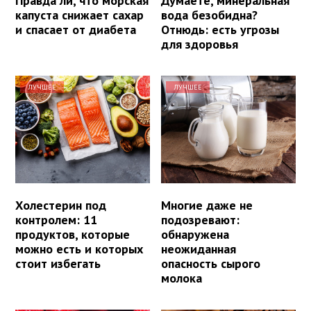
Правда ли, что морская
Думаете, минеральная
капуста снижает сахар
вода безобидна?
и спасает от диабета
Отнюдь: есть угрозы
для здоровья
ЛУЧШЕЕ
ЛУЧШЕЕ
Холестерин под
Многие даже не
контролем: 11
подозревают:
продуктов, которые
обнаружена
можно есть и которых
неожиданная
стоит избегать
опасность сырого
молока